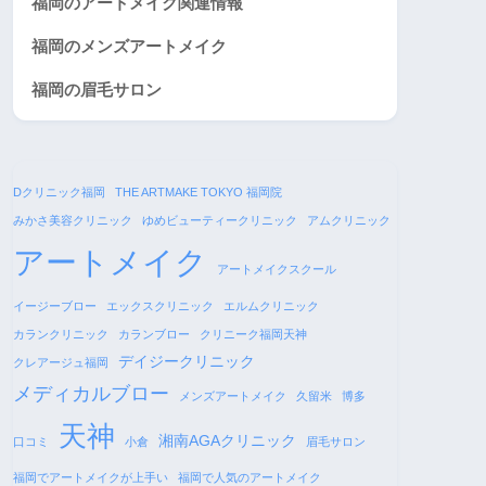
福岡のアートメイク関連情報
福岡のメンズアートメイク
福岡の眉毛サロン
Dクリニック福岡
THE ARTMAKE TOKYO 福岡院
みかさ美容クリニック
ゆめビューティークリニック
アムクリニック
アートメイク
アートメイクスクール
イージーブロー
エックスクリニック
エルムクリニック
カランクリニック
カランブロー
クリニーク福岡天神
デイジークリニック
クレアージュ福岡
メディカルブロー
メンズアートメイク
久留米
博多
天神
湘南AGAクリニック
口コミ
小倉
眉毛サロン
福岡でアートメイクが上手い
福岡で人気のアートメイク